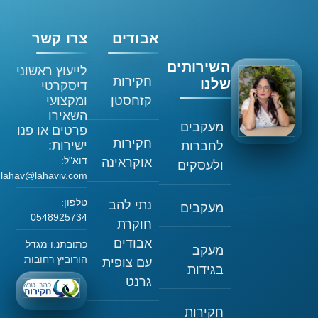
אבודים
צרו קשר
השירותים
לייעוץ ראשוני
חקירות
שלנו
דיסקרטי
קזחסטן
ומקצועי
השאירו
מעקבים
פרטים או פנו
חקירות
ישירות:
לחברות
דוא"ל:
אוקראינה
ולעסקים
lahav@lahaviv.com
טלפון:
נתי להב
מעקבים
0548925734
חוקרת
אבודים
כתובתנ:ו מגדל
מעקב
הורוביץ רחובות
עם צופית
בגידות
גרנט
חקירות