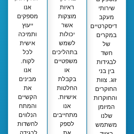
ראיות
אנו
שירותי
מוצקות
מספקים
מעקב
אשר
ייעוץ
דיסקרטיים
יכולות
ותמיכה
במקרים
לשמש
אישית
של
בתהליכים
לכל
חשד
משפטיים
לקוח.
לבגידות
או
אנו
בין בני
בקבלת
מבינים
זוג. צוות
החלטות
את
החוקרים
אישיות.
הקשיים
והחוקרות
אנו
והמתח
המיומן
מתחייבים
הנלווים
שלנו
לספק
לחשדות
משתמש
את
לבגידה,
בציוד