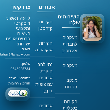
אבודים
צרו קשר
השירותים
לייעוץ ראשוני
חקירות
שלנו
דיסקרטי
קזחסטן
ומקצועי
השאירו
מעקבים
פרטים או פנו
חקירות
ישירות:
לחברות
דוא"ל:
אוקראינה
ולעסקים
lahav@lahaviv.com
טלפון:
נתי להב
מעקבים
0548925734
חוקרת
אבודים
כתובתנ:ו מגדל
מעקב
הורוביץ רחובות
עם צופית
בגידות
גרנט
חקירות
אבודים
כלכליות