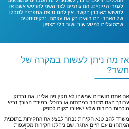
הנוכלים יודעים לדבר, לשכנע ולתת הסברים שנשמעים
לגמרי הגיוניים. הם גורמים לצד השני להרגיש אשם או
לחשוש מאובדן הקשר. אין להם טיפת אמפתיה לסבלו
של האחר. הם רואים רק את עצמם, נרקיסיסטים
שמסוגלים לפגוע שוב ושוב בלי מצפון.
אז מה ניתן לעשות במקרה של
חשד?
אם אתם חושדים שמשהו לא תקין פנו אלינו. אנו נבדוק
עבורך האם מדובר במתחזה או בנוכל. במידת הצורך נביא
הוכחות ברורות שלא ישאירו מקום לספק.
משרד להב טנא חקירות נבחר לבצע את החקירות בתוכנית
המתחזים עם חיים אתגר. שם ניהלנו חקירות מסועפות