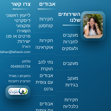
אבודים
צרו קשר
השירותים
לייעוץ ראשוני
חקירות
שלנו
דיסקרטי
קזחסטן
ומקצועי
השאירו
מעקבים
פרטים או פנו
חקירות
ישירות:
לחברות
דוא"ל:
אוקראינה
ולעסקים
lahav@lahaviv.com
טלפון:
נתי להב
מעקבים
0548925734
חוקרת
אבודים
כתובתנ:ו מגדל
מעקב
הורוביץ רחובות
עם צופית
בגידות
גרנט
חקירות
אבודים
כלכליות
עם צופית