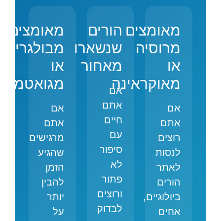
מאומצים
הורים
מאומצים
מרוסיה
שנשארו
מבולגריה
או
מאחור
או
מאוקראינה
מגואטמלה
אם
אתם
אם
אם
חיים
אתם
אתם
עם
רוצים
מרגישים
סיפור
לנסות
שהגיע
לא
לאתר
הזמן
פתור
הורים
להבין
ורוצים
ביולוגיים,
יותר
לבדוק
אחים
על