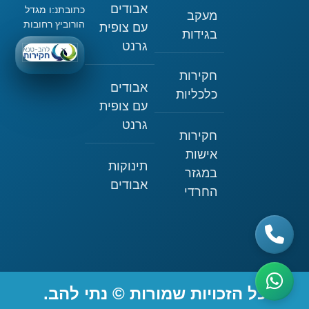
אבודים
כתובתנ:ו מגדל
מעקב
הורוביץ רחובות
עם צופית
בגידות
גרנט
חקירות
אבודים
כלכליות
עם צופית
גרנט
חקירות
אישות
תינוקות
במגזר
אבודים
החרדי
כל הזכויות שמורות © נתי להב.